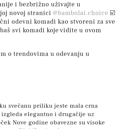
anije i bezbrižno uživajte u
oj novoj stranici
@bambolai.choice
☑️
pačni odevni komadi kao stvoreni za sve
 baš svi komadi koje vidite u ovom
om o trendovima u odevanju u
ku svečanu priliku jeste mala crna
 izgleda elegantno i drugačije uz
doček Nove godine obavezne su visoke