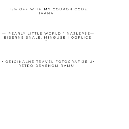
15% OFF WITH MY COUPON CODE:
IVANA
PEARLY LITTLE WORLD * NAJLEPŠE
BISERNE ŠNALE, MINĐUŠE I OGRLICE
*
ORIGINALNE TRAVEL FOTOGRAFIJE U
RETRO DRVENOM RAMU