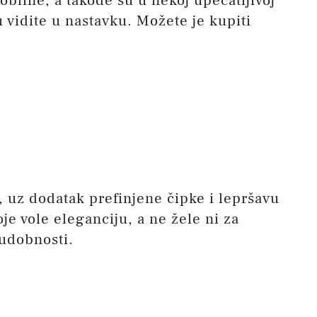
obline, a takođe su u nekoj upečatljivoj
u vidite u nastavku. Možete je kupiti
e, uz dodatak prefinjene čipke i lepršavu
je vole eleganciju, a ne žele ni za
udobnosti.