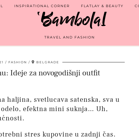
EL
INSPIRATIONAL CORNER
FLATLAY & BEAUTY
C
TRAVEL AND FASHION
21
FASHION
BELGRADE
u: Ideje za novogodišnji outfit
 haljina, svetlucava satenska, sva u
o odelo, efektna mini suknja… Uh,
ućnosti.
trebni stres kupovine u zadnji čas.