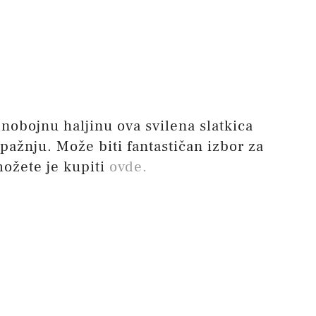
dnobojnu haljinu ova svilena slatkica
ažnju. Može biti fantastičan izbor za
ožete je kupiti
ovde.