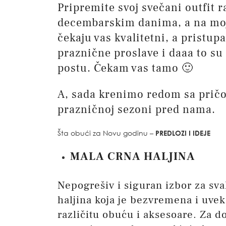
Pripremite svoj svečani outfit r
decembarskim danima, a na moj
čekaju vas kvalitetni, a pristu
praznične proslave i daaa to su
postu. Čekam vas tamo 🙂
A, sada krenimo redom sa prič
prazničnoj sezoni pred nama.
Šta obući za Novu godinu –
PREDLOZI I IDEJE
MALA CRNA HALJINA
Nepogrešiv i siguran izbor za sva
haljina koja je bezvremena i uvek
različitu obuću i aksesoare. Za 