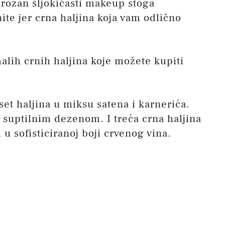
urozan šljokičasti makeup stoga
ite jer crna haljina koja vam odlično
alih crnih haljina koje možete kupiti
rset haljina u miksu satena i karnerića.
 suptilnim dezenom. I treća crna haljina
u sofisticiranoj boji crvenog vina.