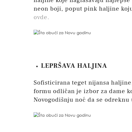
haljine koje naglašavaju najlepše 
neon boji, poput pink haljine koj
ovde.
LEPRŠAVA HALJINA
Sofisticirana teget nijansa haljin
formu odličan je izbor za dame ko
Novogodišnju noć da se odreknu 