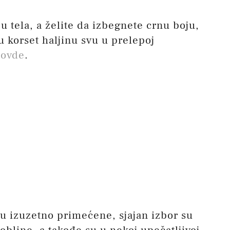
ju tela, a želite da izbegnete crnu boju,
 korset haljinu svu u prelepoj
i
ovde
.
u izuzetno primećene, sjajan izbor su