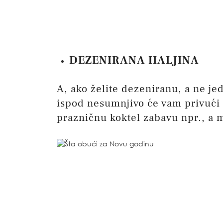
DEZENIRANA HALJINA
A, ako želite dezeniranu, a ne je
ispod nesumnjivo će vam privući p
prazničnu koktel zabavu npr., a m