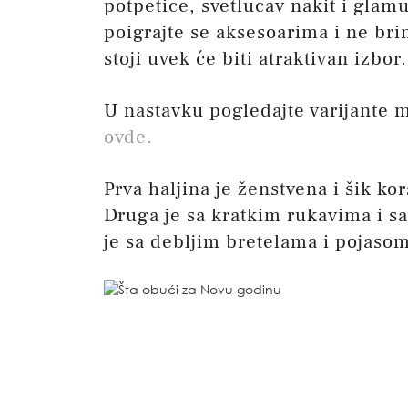
potpetice, svetlucav nakit i glam
poigrajte se aksesoarima i ne brin
stoji uvek će biti atraktivan izbor.
U nastavku pogledajte varijante m
ovde.
Prva haljina je ženstvena i šik ko
Druga je sa kratkim rukavima i sa
je sa debljim bretelama i pojasom 