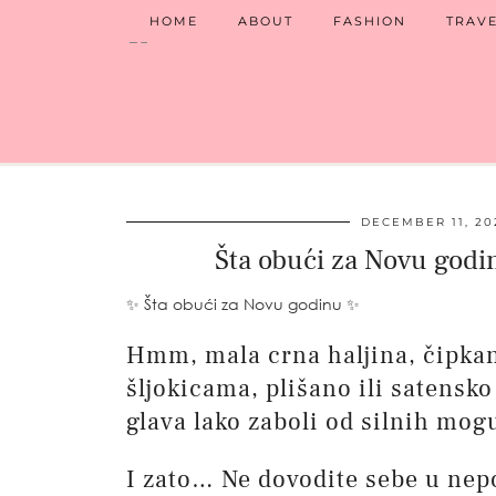
HOME
ABOUT
FASHION
TRAV
DECEMBER 11, 20
Šta obući za Novu godin
✨ Šta obući za Novu godinu ✨
Hmm, mala crna haljina, čipkana
šljokicama, plišano ili satensk
glava lako zaboli od silnih mog
I zato… Ne dovodite sebe u nepo