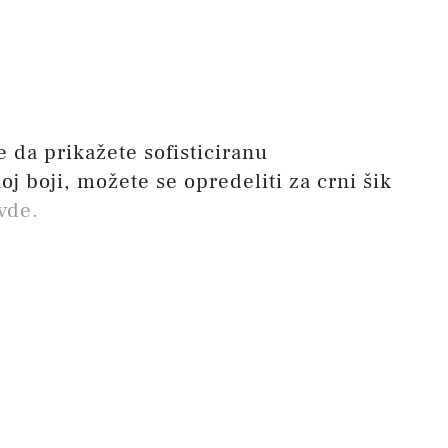
te da prikažete sofisticiranu
oj boji, možete se opredeliti za crni šik
vde.