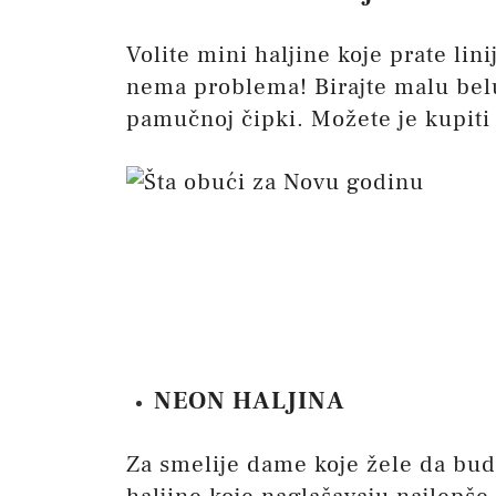
Volite mini haljine koje prate lini
nema problema! Birajte malu belu
pamučnoj čipki. Možete je kupit
NEON HALJINA
Za smelije dame koje žele da bud