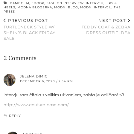
BAMBOLAI
,
EBOOK
,
FASHION INTERVIEW
,
INTERVJU
,
LIPS &
HEELS
,
MODNA BLOGERKA
,
MODNI BLOG
,
MODNI INTERVJU
,
THE
PRESS
PREVIOUS POST
NEXT POST
TURTLENECK STYLE W/
TEDDY COAT & ZEBRA
SHEIN’S BLACK FRIDAY
DRESS OUTFIT IDEA
SALE
2 Comments
JELENA DIMIC
DECEMBER 6, 2020 / 2:54 PM
Intervju sam čitala s velikim uživanjem, zaista je odličan! <3
http://www.couture-case.com/
REPLY