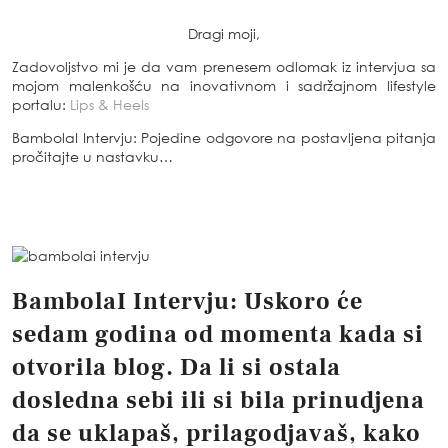
Dragi moji,
Zadovoljstvo mi je da vam prenesem odlomak iz intervjua sa
mojom malenkošću na inovativnom i sadržajnom lifestyle
portalu:
Lips & Heels
BambolaI Intervju: Pojedine odgovore na postavljena pitanja
pročitajte u nastavku…
BambolaI Intervju:
Uskoro će
sedam godina od momenta kada si
otvorila blog. Da li si ostala
dosledna sebi ili si bila prinudjena
da se uklapaš, prilagodjavaš, kako