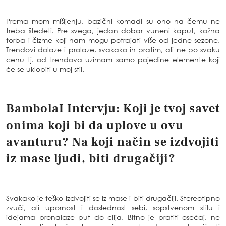
Prema mom mišljenju, bazični komadi su ono na čemu ne
treba štedeti. Pre svega, jedan dobar vuneni kaput, kožna
torba i čizme koji nam mogu potrajati više od jedne sezone.
Trendovi dolaze i prolaze, svakako ih pratim, ali ne po svaku
cenu tj. od trendova uzimam samo pojedine elemente koji
će se uklopiti u moj stil.
BambolaI Intervju:
Koji je tvoj savet
onima koji bi da uplove u ovu
avanturu? Na koji način se izdvojiti
iz mase ljudi, biti drugačiji?
Svakako je teško izdvojiti se iz mase i biti drugačiji. Stereotipno
zvuči, ali upornost i doslednost sebi, sopstvenom stilu i
idejama pronalaze put do cilja. Bitno je pratiti osećaj, ne