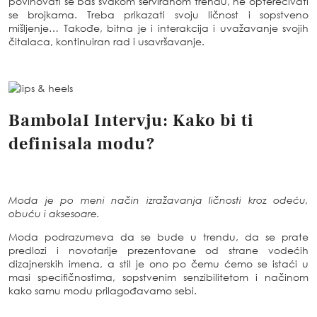
povinovati se baš svakom serviranom trendu, ne opterećivati
se brojkama. Treba prikazati svoju ličnost i sopstveno
mišljenje… Takođe, bitna je i interakcija i uvažavanje svojih
čitalaca, kontinuiran rad i usavršavanje.
BambolaI Intervju:
Kako bi ti
definisala modu?
Moda je po meni način izražavanja ličnosti kroz odeću,
obuću i aksesoare.
Moda podrazumeva da se bude u trendu, da se prate
predlozi i novotarije prezentovane od strane vodećih
dizajnerskih imena, a stil je ono po čemu ćemo se istaći u
masi specifičnostima, sopstvenim senzibilitetom i načinom
kako samu modu prilagođavamo sebi.