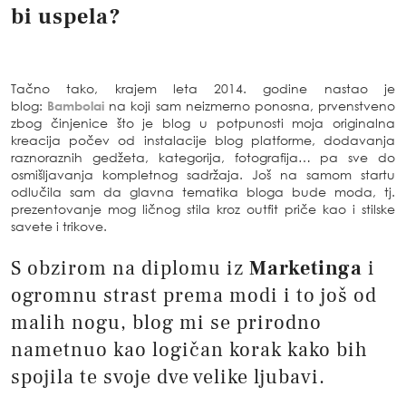
bi uspela?
Tačno tako, krajem leta 2014. godine nastao je
blog:
Bambolai
na koji sam neizmerno ponosna, prvenstveno
zbog činjenice što je blog u potpunosti moja originalna
kreacija počev od instalacije blog platforme, dodavanja
raznoraznih gedžeta, kategorija, fotografija… pa sve do
osmišljavanja kompletnog sadržaja. Još na samom startu
odlučila sam da glavna tematika bloga bude moda, tj.
prezentovanje mog ličnog stila kroz outfit priče kao i stilske
savete i trikove.
S obzirom na diplomu iz
Marketinga
i
ogromnu strast prema modi i to još od
malih nogu, blog mi se prirodno
nametnuo kao logičan korak kako bih
spojila te svoje dve velike ljubavi.