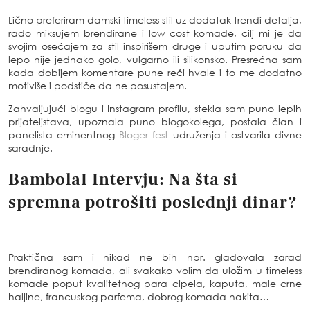
Lično preferiram damski timeless stil uz dodatak trendi detalja,
rado miksujem brendirane i low cost komade, cilj mi je da
svojim osećajem za stil inspirišem druge i uputim poruku da
lepo nije jednako golo, vulgarno ili silikonsko. Presrećna sam
kada dobijem komentare pune reči hvale i to me dodatno
motiviše i podstiče da ne posustajem.
Zahvaljujući blogu i Instagram profilu, stekla sam puno lepih
prijateljstava, upoznala puno blogokolega, postala član i
panelista eminentnog
Bloger fest
udruženja i ostvarila divne
saradnje.
BambolaI Intervju:
Na šta si
spremna potrošiti poslednji dinar?
Praktična sam i nikad ne bih npr. gladovala zarad
brendiranog komada, ali svakako volim da uložim u timeless
komade poput kvalitetnog para cipela, kaputa, male crne
haljine, francuskog parfema, dobrog komada nakita…