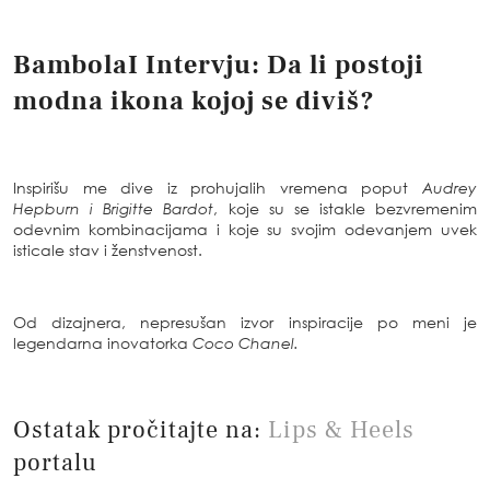
BambolaI Intervju:
Da li postoji
modna ikona kojoj se diviš?
Inspirišu me dive iz prohujalih vremena poput
Audrey
Hepburn i Brigitte Bardot
, koje su se istakle bezvremenim
odevnim kombinacijama i koje su svojim odevanjem uvek
isticale stav i ženstvenost.
Od dizajnera, nepresušan izvor inspiracije po meni je
legendarna inovatorka
Coco Chanel.
Ostatak pročitajte na:
Lips & Heels
portalu