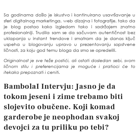
Sa godinama došlo je iskustvo i kontinuirano usavršavanje u
sferi digitalnog marketinga, web dizajna i fotografije, tako da
je blog postao kako izgledom tako i sadržajem znatno
profesionalniji. Trudila sam se da sačuvam autentičnost bez
uklapanja u instant trendove i smatram da je danas ključ
uspeha u blogovanju upravo u prezentovanju sopstvene
ličnosti, za koju god temu bloga da smo se opredelili.
Originalnost je sve teže postići, ali ostati dosledan sebi, svom
ličnom stilu i preferencijama je moguće i pratioci će to
itekako prepoznati i ceniti.
BambolaI Intervju:
Jasno je da
tokom jeseni i zime trebamo biti
slojevito obučene. Koji komad
garderobe je neophodan svakoj
devojci za tu priliku po tebi?