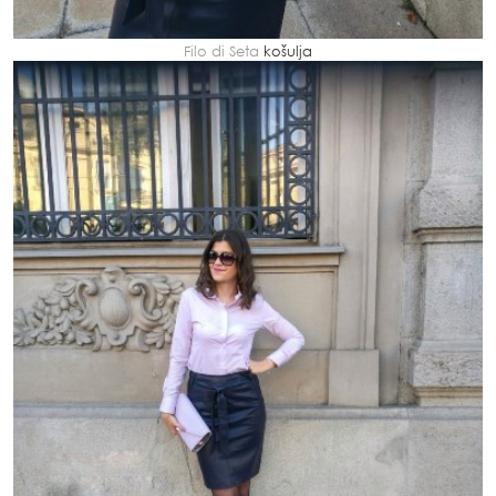
Filo di Seta
košulja