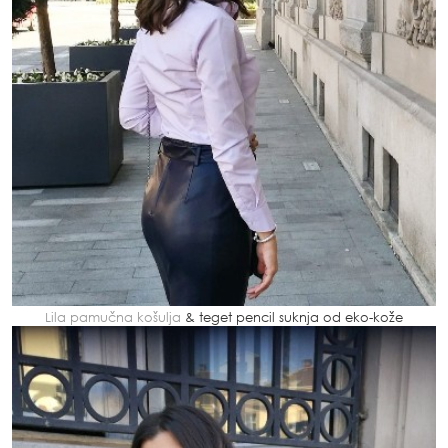
Lila pamučna košulja
& teget pencil suknja od eko-kože