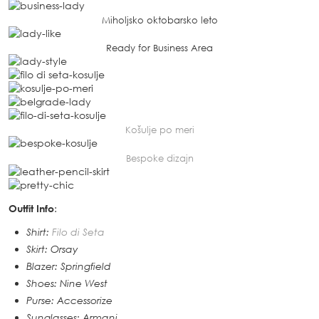
Miholjsko oktobarsko leto
Ready for Business Area
Košulje po meri
Bespoke dizajn
Outfit Info
:
Shirt:
Filo di Seta
Skirt: Orsay
Blazer: Springfield
Shoes: Nine West
Purse: Accessorize
Sunglasses: Armani