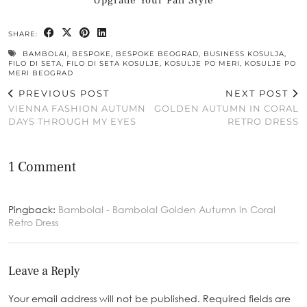
Upgrade Your Fall Style
SHARE:
BAMBOLAI
,
BESPOKE
,
BESPOKE BEOGRAD
,
BUSINESS KOSULJA
,
FILO DI SETA
,
FILO DI SETA KOSULJE
,
KOSULJE PO MERI
,
KOSULJE PO
MERI BEOGRAD
PREVIOUS POST
NEXT POST
VIENNA FASHION AUTUMN
GOLDEN AUTUMN IN CORAL
DAYS THROUGH MY EYES
RETRO DRESS
1 Comment
Pingback:
BambolaI - BambolaI Golden Autumn in Coral
Retro Dress
Leave a Reply
Your email address will not be published.
Required fields are