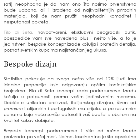
sati) neophodno je da nam ono što nosimo prvenstveno
bude udobno, ali i izrađeno od najkvalitetnijih prirodnih
materijala, koji će nam pružiti neophodni komoditet i
nesputanost pokreta.
Filo di Seta
, novootvoreni, ekskluzivni beogradski butik,
obezbediće vam sve navedeno plus i nešto više, a to je
jedinstveni
bespoke
koncept izrade košulja i pratećih detalja,
poznat svetskim kupcima najistančanijeg ukusa.
Bespoke dizajn
Statistika pokazuje da svega nešto više od 12% ljudi ima
idealne proporcije koje odgovaraju opštim konfekcijskim
brojevima. Filo di Seta koncept rada podrazumeva izradu
košulja u potpunosti prema vašim jedinstvenim merama.
Dobićete unikatan proizvod, italijanskog dizajna, šiven od
premium
italijanskih i portugalskih materijala, a po razumnim
cenama koje neće suviše opteretiti vaš budžet s obzirom na
kvalitet kakav dobijate.
Bespoke
koncept podrazumeva i više od ručne izrade
proizvoda po vašoj meri. Naime, fascinantno je što apsolutno