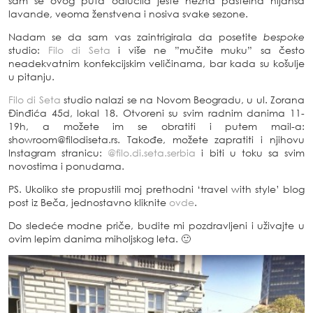
sam se ovog puta odlučila jeste nežna pastelna nijansa
lavande, veoma ženstvena i nosiva svake sezone.
Nadam se da sam vas zaintrigirala da posetite
bespoke
studio:
Filo di Seta
i više ne ”mučite muku” sa često
neadekvatnim konfekcijskim veličinama, bar kada su košulje
u pitanju.
Filo di Seta
studio nalazi se na Novom Beogradu, u ul. Zorana
Đinđića 45d, lokal 18. Otvoreni su svim radnim danima 11-
19h, a možete im se obratiti i putem mail-a:
showroom@filodiseta.rs. Takođe, možete zapratiti i njihovu
Instagram stranicu:
@filo.di.seta.serbia
i biti u toku sa svim
novostima i ponudama.
PS. Ukoliko ste propustili moj prethodni ‘travel with style’ blog
post iz Beča, jednostavno kliknite
ovde
.
Do sledeće modne priče, budite mi pozdravljeni i uživajte u
ovim lepim danima miholjskog leta. 🙂