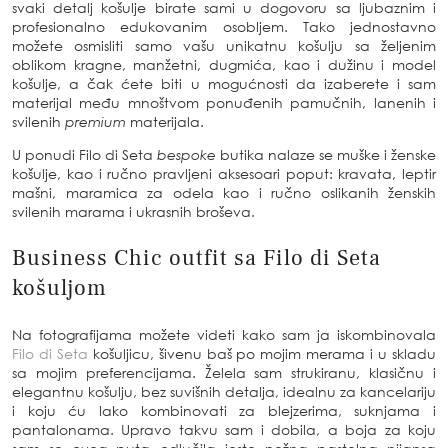
svaki detalj košulje birate sami u dogovoru sa ljubaznim i
profesionalno edukovanim osobljem. Tako jednostavno
možete osmisliti samo vašu unikatnu košulju sa željenim
oblikom kragne, manžetni, dugmića, kao i dužinu i model
košulje, a čak ćete biti u mogućnosti da izaberete i sam
materijal među mnoštvom ponuđenih pamučnih, lanenih i
svilenih
premium
materijala.
U ponudi Filo di Seta
bespoke
butika nalaze se muške i ženske
košulje, kao i ručno pravljeni aksesoari poput: kravata, leptir
mašni, maramica za odela kao i ručno oslikanih ženskih
svilenih marama i ukrasnih broševa.
Business Chic outfit sa Filo di Seta
košuljom
Na fotografijama možete videti kako sam ja iskombinovala
Filo di Seta
košuljicu, šivenu baš po mojim merama i u skladu
sa mojim preferencijama. Želela sam strukiranu, klasičnu i
elegantnu košulju, bez suvišnih detalja, idealnu za kancelariju
i koju ću lako kombinovati za blejzerima, suknjama i
pantalonama. Upravo takvu sam i dobila, a boja za koju