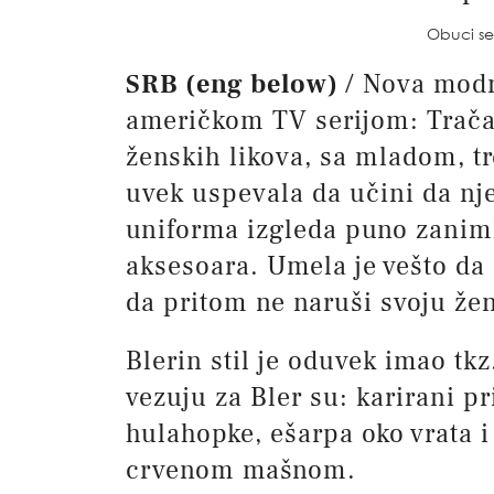
Obuci se
SRB (eng below)
/ Nova modn
američkom TV serijom: Trača
ženskih likova, sa mladom, tr
uvek uspevala da učini da nj
uniforma izgleda puno zaniml
aksesoara. Umela je vešto da 
da pritom ne naruši svoju že
Blerin stil je oduvek imao tk
vezuju za Bler su: karirani p
hulahopke, ešarpa oko vrata i v
crvenom mašnom.