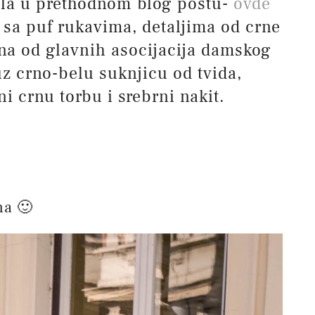
ala u prethodnom blog postu-
ovde
a sa puf rukavima, detaljima od crne
dna od glavnih asocijacija damskog
uz crno-belu suknjicu od tvida,
i crnu torbu i srebrni nakit.
na 🙂