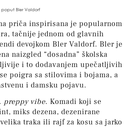
 poput Bler Valdorf
a priča inspirisana je popularnom
ra, tačnije jednom od glavnih
endi devojkom Bler Valdorf. Bler je
ena naizgled “dosadna” školska
jivije i to dodavanjem upečatljivih
se poigra sa stilovima i bojama, a
nstvenu i damsku pojavu.
z.
preppy vibe
. Komadi koji se
rint, miks dezena, dezenirane
elika traka ili rajf za kosu sa jarko