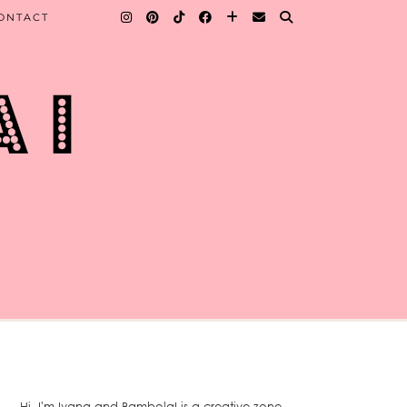
ONTACT
Hi, I'm Ivana and BambolaI is a creative zone