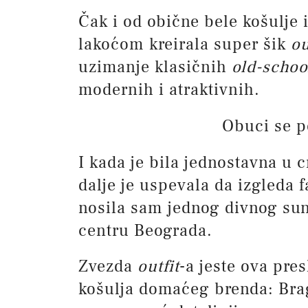
Čak i od obične bele košulje i
lakoćom kreirala super šik
ou
uzimanje klasičnih
old-schoo
modernih i atraktivnih.
Obuci se p
I kada je bila jednostavna u 
dalje je uspevala da izgleda 
nosila sam jednog divnog s
centru Beograda.
Zvezda
outfit
-a jeste ova pres
košulja domaćeg brenda: Brag