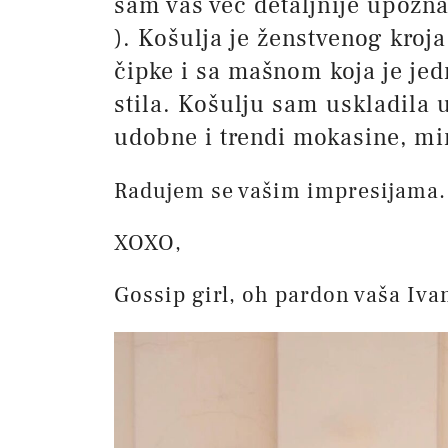
sam vas već detaljnije upozn
). Košulja je ženstvenog kroj
čipke i sa mašnom koja je je
stila. Košulju sam uskladila 
udobne i trendi mokasine, min
Radujem se vašim impresijama.
XOXO,
Gossip girl, oh pardon vaša Iva