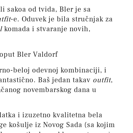
li sakoa od tvida, Bler je sa
tfit
-e. Oduvek je bila stručnjak za
l
komada i stvaranje novih,
oput Bler Valdorf
crno-beloj odevnoj kombinaciji, i
fantastično. Baš jedan takav
outfit
,
unčanog novembarskog dana u
latka i izuzetno kvalitetna bela
e košulje iz Novog Sada (sa kojim